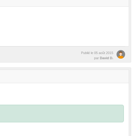
Publié le
05 août 2015
par
David D.