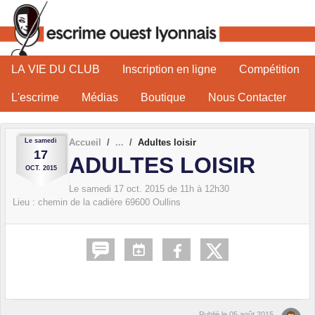
Panneau de gestion des cookies
LA VIE DU CLUB
Inscription en ligne
Compétition
L'escrime
Médias
Boutique
Nous Contacter
Le
samedi
Accueil
Adultes loisir
17
ADULTES LOISIR
OCT.
2015
Le
samedi
17
oct.
2015
de 11h à 12h30
Lieu :
chemin de la cadière
69600
Oullins
Publié le
05 août 2015