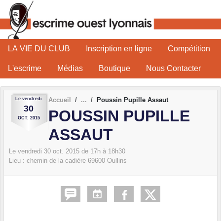
Panneau de gestion des cookies
LA VIE DU CLUB
Inscription en ligne
Compétition
L'escrime
Médias
Boutique
Nous Contacter
Le
vendredi
Accueil
Poussin Pupille Assaut
30
POUSSIN PUPILLE
OCT.
2015
ASSAUT
Le
vendredi
30
oct.
2015
de 17h à 18h30
Lieu :
chemin de la cadière
69600
Oullins