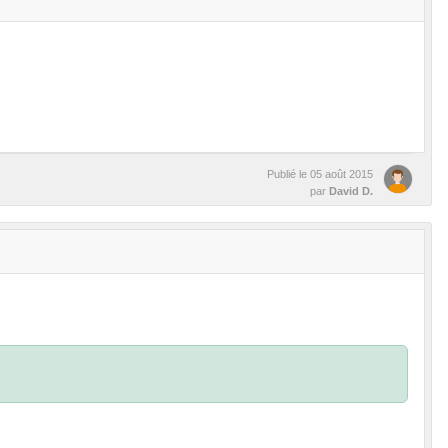
Publié le
05 août 2015
par
David D.