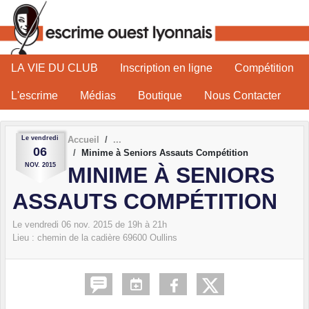
Panneau de gestion des cookies
LA VIE DU CLUB
Inscription en ligne
Compétition
L'escrime
Médias
Boutique
Nous Contacter
Le
vendredi
Accueil
06
Minime à Seniors Assauts Compétition
NOV.
2015
MINIME À SENIORS
ASSAUTS COMPÉTITION
Le
vendredi
06
nov.
2015
de 19h à 21h
Lieu :
chemin de la cadière
69600
Oullins