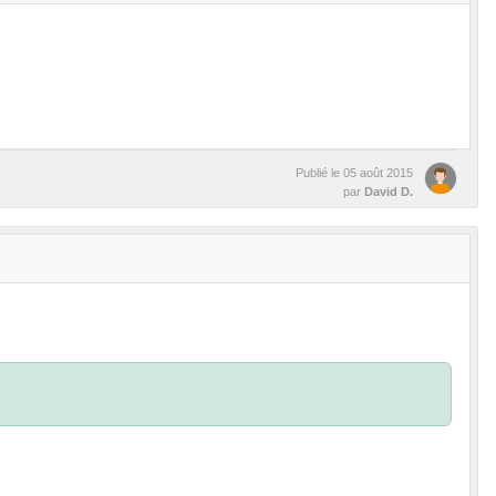
Publié le
05 août 2015
par
David D.