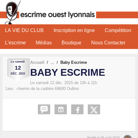
Panneau de gestion des cookies
LA VIE DU CLUB
Inscription en ligne
Compétition
L'escrime
Médias
Boutique
Nous Contacter
Le
samedi
Accueil
Baby Escrime
12
BABY ESCRIME
DÉC.
2015
Le
samedi
12
déc.
2015
de 10h à 11h
Lieu :
chemin de la cadière
69600
Oullins
Publié le
05 août 2015