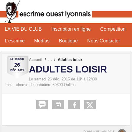
Panneau de gestion des cookies
LA VIE DU CLUB
Inscription en ligne
Compétition
L'escrime
Médias
Boutique
Nous Contacter
Le
samedi
Accueil
Adultes loisir
26
ADULTES LOISIR
DÉC.
2015
Le
samedi
26
déc.
2015
de 11h à 12h30
Lieu :
chemin de la cadière
69600
Oullins
Publié le
05 août 2015