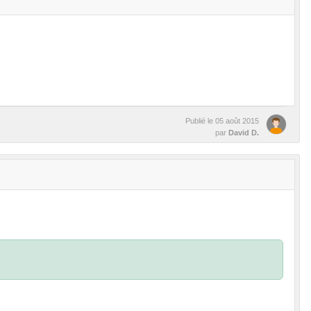
Publié le
05 août 2015
par
David D.