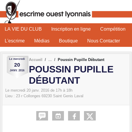
Panneau de gestion des cookies
LA VIE DU CLUB
Inscription en ligne
Compétition
L'escrime
Médias
Boutique
Nous Contacter
Le
mercredi
Accueil
Poussin Pupille Débutant
20
POUSSIN PUPILLE
JANV.
2016
DÉBUTANT
Le
mercredi
20
janv.
2016
de 17h à 18h
Lieu :
23 r Collonges
69230
Saint Genis Laval