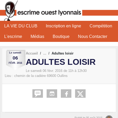
Panneau de gestion des cookies
LA VIE DU CLUB
Inscription en ligne
Compétition
L'escrime
Médias
Boutique
Nous Contacter
Le
samedi
Accueil
Adultes loisir
06
ADULTES LOISIR
FÉVR.
2016
Le
samedi
06
févr.
2016
de 11h à 12h30
Lieu :
chemin de la cadière
69600
Oullins
Publié le
05 août 2015