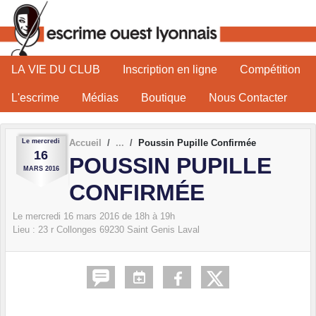
Panneau de gestion des cookies
LA VIE DU CLUB
Inscription en ligne
Compétition
L'escrime
Médias
Boutique
Nous Contacter
Le
mercredi
Accueil
Poussin Pupille Confirmée
16
POUSSIN PUPILLE
MARS
2016
CONFIRMÉE
Le
mercredi
16
mars
2016
de 18h à 19h
Lieu :
23 r Collonges
69230
Saint Genis Laval