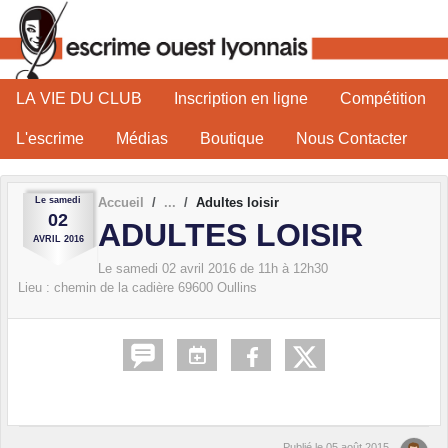
Panneau de gestion des cookies
LA VIE DU CLUB
Inscription en ligne
Compétition
L'escrime
Médias
Boutique
Nous Contacter
Le
samedi
Accueil
Adultes loisir
02
ADULTES LOISIR
AVRIL
2016
Le
samedi
02
avril
2016
de 11h à 12h30
Lieu :
chemin de la cadière
69600
Oullins
Publié le
05 août 2015