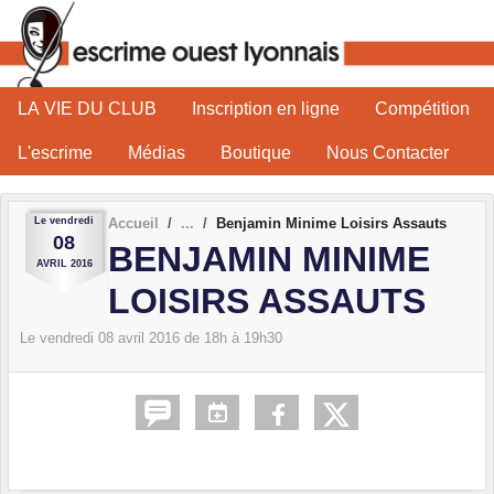
Panneau de gestion des cookies
LA VIE DU CLUB
Inscription en ligne
Compétition
L'escrime
Médias
Boutique
Nous Contacter
Le
vendredi
Accueil
Benjamin Minime Loisirs Assauts
08
BENJAMIN MINIME
AVRIL
2016
LOISIRS ASSAUTS
Le
vendredi
08
avril
2016
de 18h à 19h30