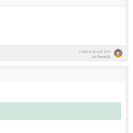
Publié le
05 août 2015
par
David D.