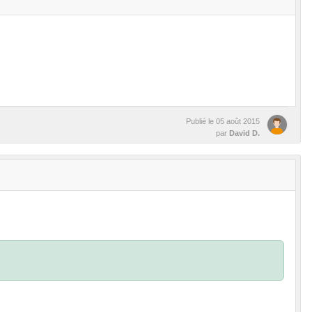
Publié le
05 août 2015
par
David D.