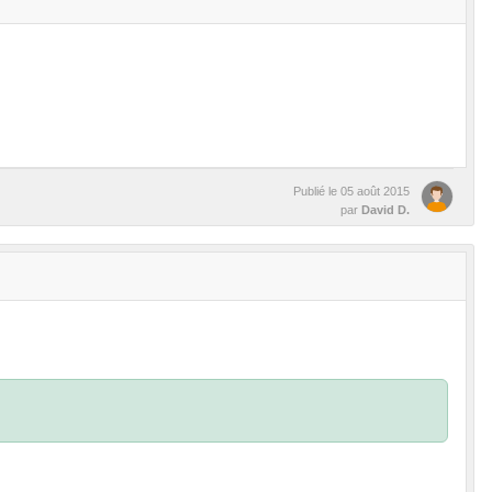
Publié le
05 août 2015
par
David D.