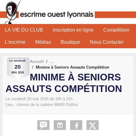
Panneau de gestion des cookies
LA VIE DU CLUB
Inscription en ligne
Compétition
L'escrime
Médias
Boutique
Nous Contacter
Le
vendredi
Accueil
20
Minime à Seniors Assauts Compétition
MAI
2016
MINIME À SENIORS
ASSAUTS COMPÉTITION
Le
vendredi
20
mai
2016
de 19h à 21h
Lieu :
chemin de la cadière
69600
Oullins