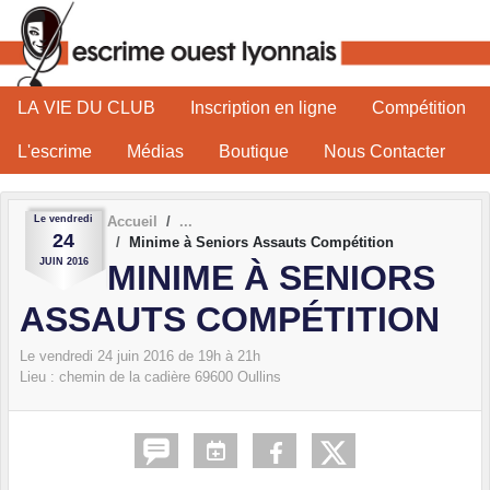
Panneau de gestion des cookies
LA VIE DU CLUB
Inscription en ligne
Compétition
L'escrime
Médias
Boutique
Nous Contacter
Le
vendredi
Accueil
24
Minime à Seniors Assauts Compétition
JUIN
2016
MINIME À SENIORS
ASSAUTS COMPÉTITION
Le
vendredi
24
juin
2016
de 19h à 21h
Lieu :
chemin de la cadière
69600
Oullins