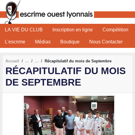
Panneau de gestion des cookies
LA VIE DU CLUB
Inscription en ligne
Compétition
L'escrime
Médias
Boutique
Nous Contacter
Accueil
Récapitulatif du mois de Septembre
RÉCAPITULATIF DU MOIS
DE SEPTEMBRE