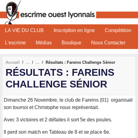
Panneau de gestion des cookies
LA VIE DU CLUB
Inscription en ligne
Compétition
L'escrime
Médias
Boutique
Nous Contacter
Accueil
Résultats : Fareins Challenge Sénior
RÉSULTATS : FAREINS
CHALLENGE SÉNIOR
Dimanche 26 Novembre, le club de Fareins (01) organisait
son tournoi et Christophe nous représentait.
Avec 3 victoires et 2 défaites il sort 5e des poules.
Il perd son match en Tableau de 8 et se place 6e.