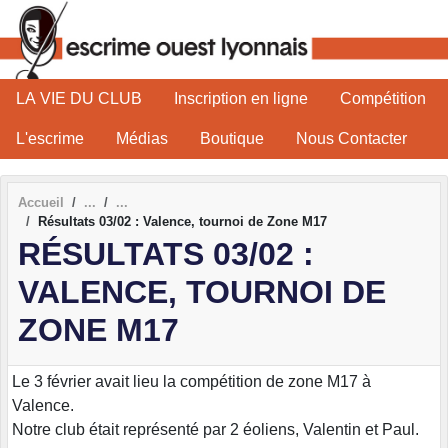
Panneau de gestion des cookies
LA VIE DU CLUB
Inscription en ligne
Compétition
L'escrime
Médias
Boutique
Nous Contacter
Accueil
Résultats 03/02 : Valence, tournoi de Zone M17
RÉSULTATS 03/02 :
VALENCE, TOURNOI DE
ZONE M17
Le 3 février avait lieu la compétition de zone M17 à
Valence.
Notre club était représenté par 2 éoliens, Valentin et Paul.